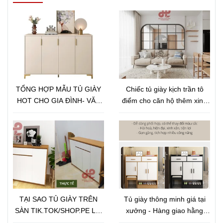
TỔNG HỢP MẪU TỦ GIÀY
Chiếc tủ giày kịch trần tô
HOT CHO GIA ĐÌNH- VĂN
điểm cho căn hộ thêm xinh
PHÒNG- SPA- NHA KHOA
xắn hoàn hảo
NĂM 2025-2026
TẠI SAO TỦ GIÀY TRÊN
Tủ giày thông minh giá tại
SÀN TIK.TOK/SHOP.PE LẠI
xưởng - Hàng giao hằng
RẺ VẬY???
ngày - Đem sản phẩm chất