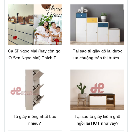
lượng tới tay người tiêu
dùng
Ca Sĩ Ngọc Mai (hay còn gọi
Tại sao tủ giày gỗ lại được
O Sen Ngọc Mai) Thích Thú
ưa chuộng trên thị trường
với Tủ giày Thông Minh Siêu
như vậy?
Mỏng
Tủ giày mỏng nhất bao
Tại sao tủ giày kiêm ghế
nhiêu?
ngồi lại HOT như vậy?