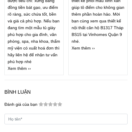
được tiêu chí: xứng đang
thiết kế phối màu xinh xắn
đồng tiền bát gạo, ưu điểm
giúp tô điểm cho không gian
rõ ràng, sức chứa tốt, bền
thêm phần hoàn hảo. Mời
và giá cả phù hợp. Nếu bạn
bạn cùng xem qua thiết kế
đang tìm một mẫu tủ giày
nội thất căn hộ B1317 Tháp
phù hợp cho gia đình, văn
BS15 tại Vinhomes Quận 9
phòng, spa, nha khoa, thẩm
nhé.
mỹ viện có xuất hoá đơn thì
Xem thêm ››
hãy liên hệ để nhận tư vấn
phù hợp nhé
Xem thêm ››
BÌNH LUẬN
Đánh giá của bạn