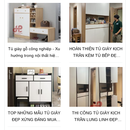
Tủ giày gỗ công nghiệp - Xu
HOÀN THIỆN TỦ GIÀY KỊCH
hướng trong nội thất hiện
TRẦN KÈM TỦ BẾP ĐẸP
nay
LUNG LINH CHO ANH TÚ
CHUNG CƯ
SAIGONGATEWAY
TOP NHỮNG MẪU TỦ GIÀY
THI CÔNG TỦ GIÀY KỊCH
ĐẸP XỨNG ĐÁNG MUA
TRẦN LUNG LINH ĐẸP
2022
CHIỀU LòNG KHÁCH