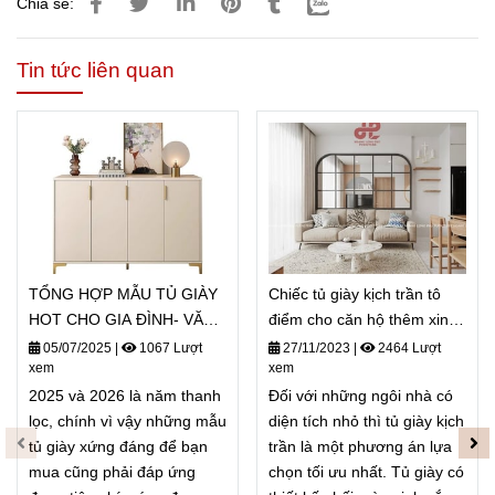
Chia sẻ:
Tin tức liên quan
TỔNG HỢP MẪU TỦ GIÀY
Chiếc tủ giày kịch trần tô
HOT CHO GIA ĐÌNH- VĂN
điểm cho căn hộ thêm xinh
PHÒNG- SPA- NHA KHOA
xắn hoàn hảo
05/07/2025
|
1067 Lượt
27/11/2023
|
2464 Lượt
xem
xem
NĂM 2025-2026
2025 và 2026 là năm thanh
Đối với những ngôi nhà có
lọc, chính vì vậy những mẫu
diện tích nhỏ thì tủ giày kịch
tủ giày xứng đáng để bạn
trần là một phương án lựa
mua cũng phải đáp ứng
chọn tối ưu nhất. Tủ giày có