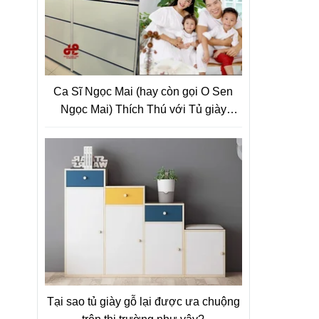
Ca Sĩ Ngọc Mai (hay còn gọi O Sen
Ngọc Mai) Thích Thú với Tủ giày
Thông Minh Siêu Mỏng
Tại sao tủ giày gỗ lại được ưa chuộng