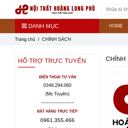
DANH MỤC
HOME
Trang chủ
/
CHÍNH SÁCH
CHÍNH
HỖ TRỢ TRỰC TUYẾN
ĐIỆN THOẠI TƯ VẤN
0348.294.060
(Ms Truyền)
-----------------------
ĐẶT HÀNG TRỰC TIẾP
0961.355.466