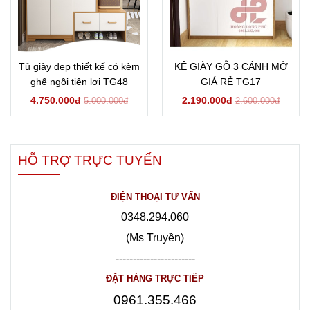
Tủ giày đẹp thiết kế có kèm
KỆ GIÀY GỖ 3 CÁNH MỞ
ghế ngồi tiện lợi TG48
GIÁ RẺ TG17
4.750.000đ
2.190.000đ
5.000.000đ
2.600.000đ
HỖ TRỢ TRỰC TUYẾN
ĐIỆN THOẠI TƯ VẤN
0348.294.060
(Ms Truyền)
-----------------------
ĐẶT HÀNG TRỰC TIẾP
0961.355.466