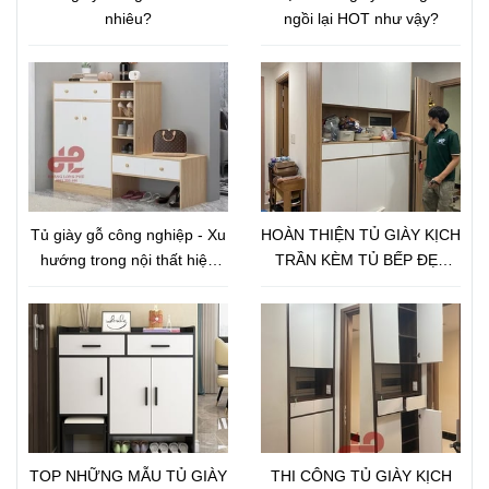
nhiêu?
ngồi lại HOT như vậy?
Tủ giày gỗ công nghiệp - Xu
HOÀN THIỆN TỦ GIÀY KỊCH
hướng trong nội thất hiện
TRẦN KÈM TỦ BẾP ĐẸP
nay
LUNG LINH CHO ANH TÚ
CHUNG CƯ
SAIGONGATEWAY
TOP NHỮNG MẪU TỦ GIÀY
THI CÔNG TỦ GIÀY KỊCH