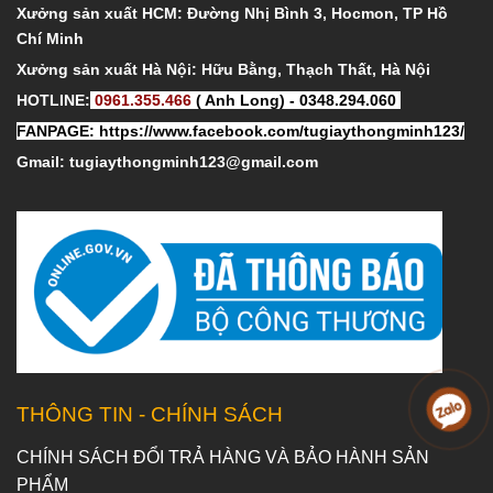
Xưởng sản xuất HCM: Đường Nhị Bình 3, Hocmon, TP Hồ
Chí Minh
Xưởng sản xuất Hà Nội: Hữu Bằng, Thạch Thất, Hà Nội
HOTLINE:
0961.355.466
( Anh Long) - 0348.294.060
FANPAGE:
https://www.facebook.com/tugiaythongminh123/
Gmail: tugiaythongminh123@gmail.com
THÔNG TIN - CHÍNH SÁCH
CHÍNH SÁCH ĐỔI TRẢ HÀNG VÀ BẢO HÀNH SẢN
PHẨM