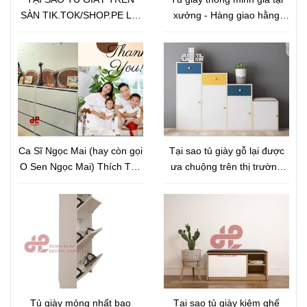
SÀN TIK.TOK/SHOP.PE LẠI
xưởng - Hàng giao hằng
RẺ VẬY???
ngày - Đem sản phẩm chất
lượng tới tay người tiêu
dùng
Ca Sĩ Ngọc Mai (hay còn gọi
Tại sao tủ giày gỗ lại được
O Sen Ngọc Mai) Thích Thú
ưa chuộng trên thị trường
với Tủ giày Thông Minh Siêu
như vậy?
Mỏng
Tủ giày mỏng nhất bao
Tại sao tủ giày kiêm ghế