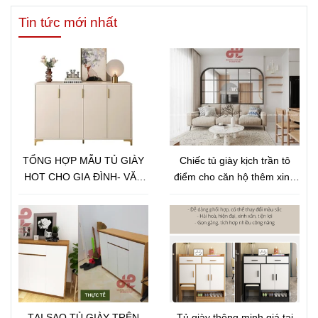
Tin tức mới nhất
TỔNG HỢP MẪU TỦ GIÀY
Chiếc tủ giày kịch trần tô
HOT CHO GIA ĐÌNH- VĂN
điểm cho căn hộ thêm xinh
PHÒNG- SPA- NHA KHOA
xắn hoàn hảo
NĂM 2025-2026
TẠI SAO TỦ GIÀY TRÊN
Tủ giày thông minh giá tại