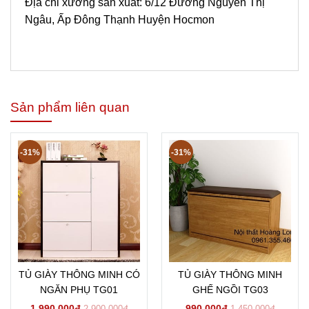
Địa chỉ xưởng sản xuất: 6/12 Đường Nguyễn Thị
Ngâu, Ấp Đông Thạnh Huyện Hocmon
Sản phẩm liên quan
-31%
-31%
TỦ GIÀY THÔNG MINH CÓ
TỦ GIÀY THÔNG MINH
NGĂN PHỤ TG01
GHẾ NGỒI TG03
1.990.000đ
990.000đ
2.900.000đ
1.450.000đ