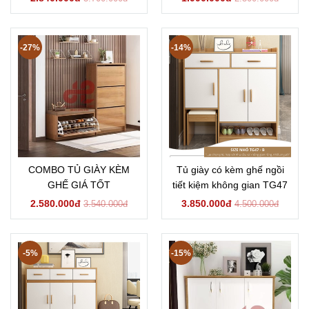
-27%
-14%
COMBO TỦ GIÀY KÈM
Tủ giày có kèm ghế ngồi
GHẾ GIÁ TỐT
tiết kiệm không gian TG47
2.580.000đ
3.850.000đ
3.540.000đ
4.500.000đ
-5%
-15%