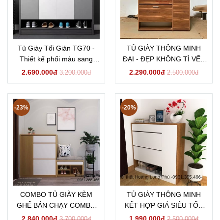
Tủ Giày Tối Giản TG70 -
TỦ GIÀY THÔNG MINH
Thiết kế phối màu sang
ĐẠI - ĐẸP KHÔNG TÌ VẾT
trọng hiện đại
TG79
2.690.000đ
2.290.000đ
3.200.000đ
2.500.000đ
-23%
-20%
COMBO TỦ GIÀY KÈM
TỦ GIÀY THÔNG MINH
GHẾ BÁN CHẠY COMBO
KẾT HỢP GIÁ SIÊU TỐT
02
TG15
2.840.000đ
1.990.000đ
3.700.000đ
2.500.000đ