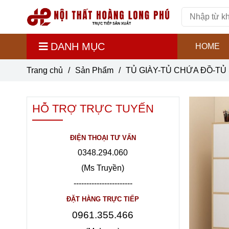
DANH MỤC
HOME
Trang chủ
/
Sản Phẩm
/
TỦ GIÀY-TỦ CHỨA ĐỒ-TỦ 
HỖ TRỢ TRỰC TUYẾN
ĐIỆN THOẠI TƯ VẤN
0348.294.060
(Ms Truyền)
-----------------------
ĐẶT HÀNG TRỰC TIẾP
0961.355.466