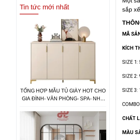
Một sả
Tin tức mới nhất
sắp xế
THÔN
MÃ SẢ
KÍCH 
SIZE 1:
SIZE 2:
SIZE 3:
TỔNG HỢP MẪU TỦ GIÀY HOT CHO
GIA ĐÌNH- VĂN PHÒNG- SPA- NHA
COMBO 3
KHOA NĂM 2025-2026
CHẤT L
MÀU S