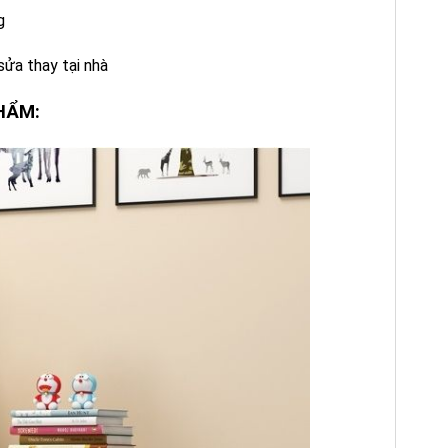
g
 sửa thay tại nhà
PHẨM: