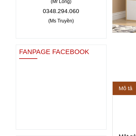
(Mr Long)
0348.294.060
(Ms Truyền)
FANPAGE FACEBOOK
Mô tả