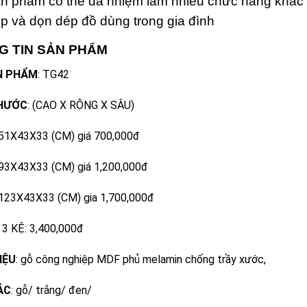
n phẩm có thể đa nhiệm làm nhiều chức năng khác nh
p và dọn dép đồ dùng trong gia đình
G TIN SẢN PHẨM
N PHẨM
: TG42
THƯỚC
: (CAO X RỘNG X SÂU)
 51X43X33 (CM) giá 700,000đ
 93X43X33 (CM) giá 1,200,000đ
 123X43X33 (CM) gia 1,700,000đ
 KỆ: 3,400,000đ
IỆU
: gỗ công nghiệp MDF phủ melamin chống trầy xước,
ẮC
: gỗ/ trắng/ đen/