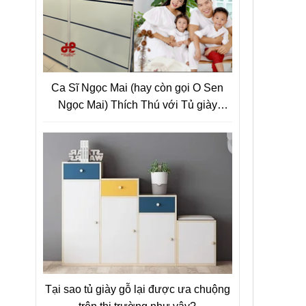
Ca Sĩ Ngọc Mai (hay còn gọi O Sen
Ngọc Mai) Thích Thú với Tủ giày
Thông Minh Siêu Mỏng
Tại sao tủ giày gỗ lại được ưa chuộng